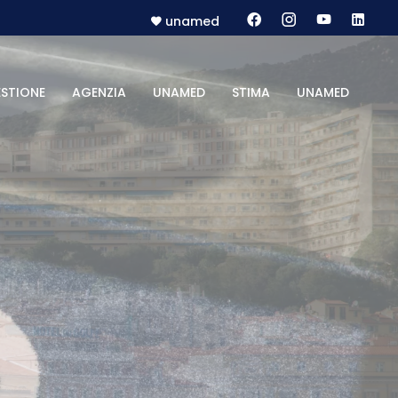
unamed
STIONE
AGENZIA
UNAMED
STIMA
UNAMED