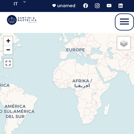
IT
unamed
+
−