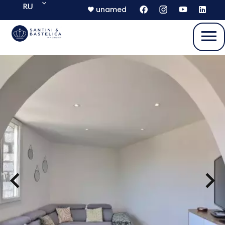
RU
unamed