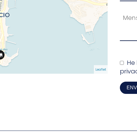
He 
Leaflet
priv
ENV