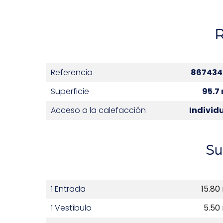
Referencia
867434
Superficie
95.7
Acceso a la calefacción
Individ
Su
1 Entrada
15.80
1 Vestíbulo
5.50