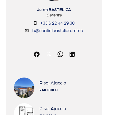
Julien BASTELICA
Gerente
+33 6 22 44 29 38
jb@santinibastelica.immo
Piso, Ajaccio
240.000 €
Piso, Ajaccio