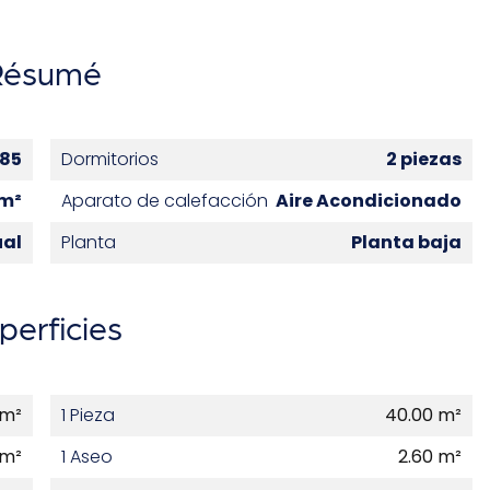
Résumé
85
Dormitorios
2 piezas
 m²
Aparato de calefacción
Aire Acondicionado
ual
Planta
Planta baja
perficies
 m²
1 Pieza
40.00 m²
 m²
1 Aseo
2.60 m²