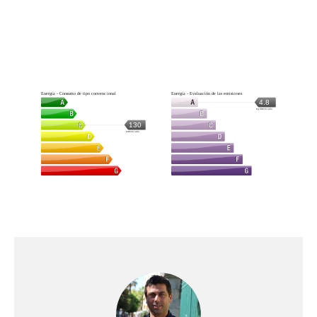
Energía - Consumo de tipo convencional
Energía - Evaluación de las emisiones
4.8
kg CO2/m².año
130
kWh/m².año