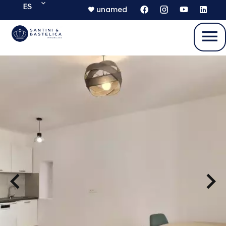
ES
unamed