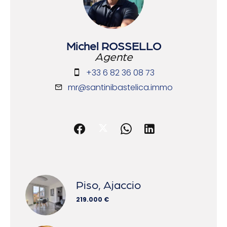
Michel ROSSELLO
Agente
+33 6 82 36 08 73
mr@santinibastelica.immo
Piso, Ajaccio
219.000 €