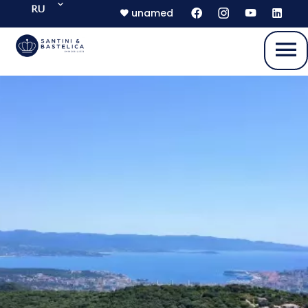
RU
unamed