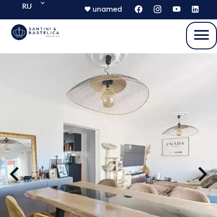
RU
unamed