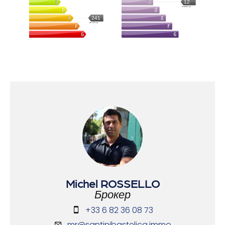
12
кг CO₂/м².год
241
кВт·ч/м².год
Michel ROSSELLO
Брокер
+33 6 82 36 08 73
mr@santinibastelica.immo