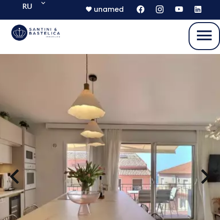
RU
unamed