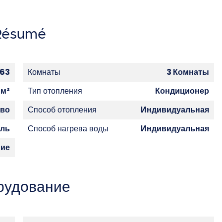
Résumé
63
Комнаты
3 Комнаты
 м²
Тип отопления
Кондиционер
тво
Способ отопления
Индивидуальная
ель
Способ нагрева воды
Индивидуальная
ние
рудование