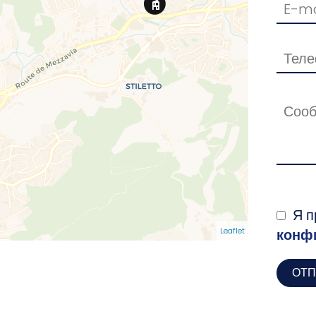
Я п
Leaflet
конф
ОТП