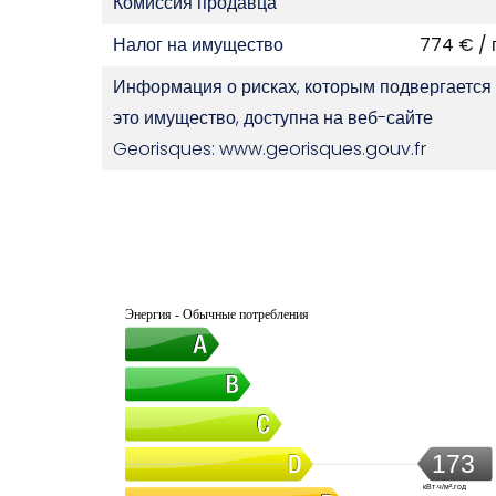
Комиссия продавца
Налог на имущество
774 € / 
Информация о рисках, которым подвергается
это имущество, доступна на веб-сайте
Georisques: www.georisques.gouv.fr
Энергия - Обычные потребления
173
кВт·ч/м².год