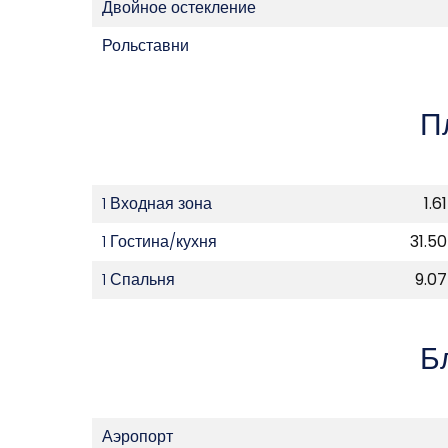
Двойное остекление
Рольставни
П
1 Входная зона
1.6
1 Гостина/кухня
31.50
1 Спальня
9.07
Б
Аэропорт