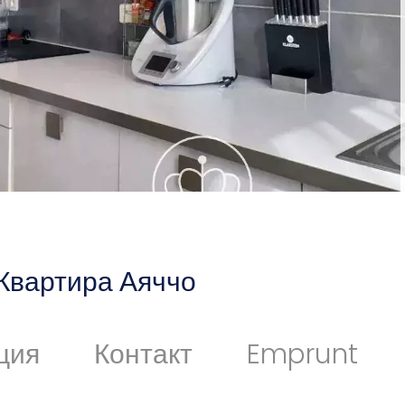
Квартира Аяччо
ция
Контакт
Emprunt