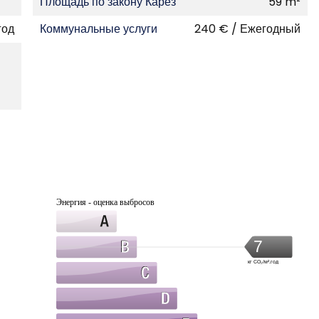
Площадь по закону Карез
59 m²
год
Коммунальные услуги
240 € / Ежегодный
Энергия - оценка выбросов
7
кг CO₂/м².год