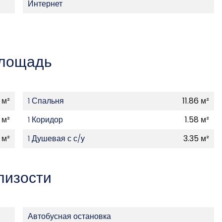
Интернет
лощадь
1 м²
1 Спальня
11.86 м²
 м²
1 Коридор
1.58 м²
 м²
1 Душевая с с/у
3.35 м²
лизости
Автобусная остановка