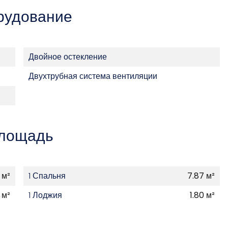
рудование
Двойное остекление
Двухтрубная система вентиляции
лощадь
 м²
1 Спальня
7.87 м²
 м²
1 Лоджия
1.80 м²