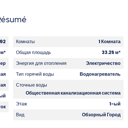
Résumé
992
Комнаты
1 Комната
 м²
Общая площадь
33.25 м²
нер
Энергия для отопления
Электричество
ная
Тип горячей воды
Водонагреватель
ная
Сточные воды
Общественная канализационная система
ый
Этаж
1-ый
ток
Вид
Обзорный Город