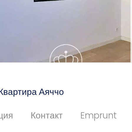
Квартира Аяччо
ция
Контакт
Emprunt