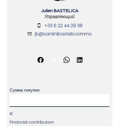
Julien BASTELICA
Управляющий
+33 6 22 44 29 38
jb@santinibastelica.immo
Сумма покупки
€
Financial contribution