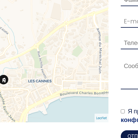
Я п
Leaflet
конф
ОТП