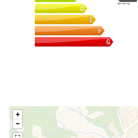
кВт·ч/м².год
+
−