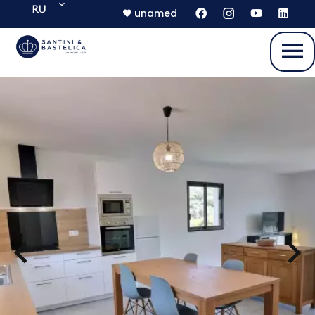
RU
unamed