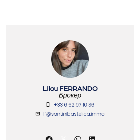
Lilou FERRANDO
Брокер
+33 6 62 97 10 36
lf@santinibastelica.immo