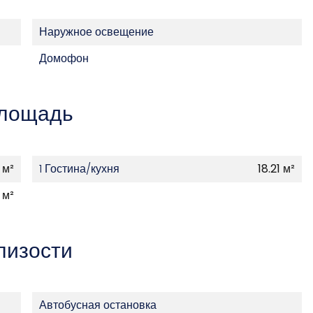
Наружное освещение
Домофон
лощадь
 м²
1 Гостина/кухня
18.21 м²
 м²
лизости
Автобусная остановка