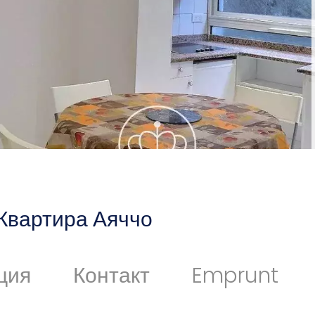
Квартира Аяччо
ция
Контакт
Emprunt