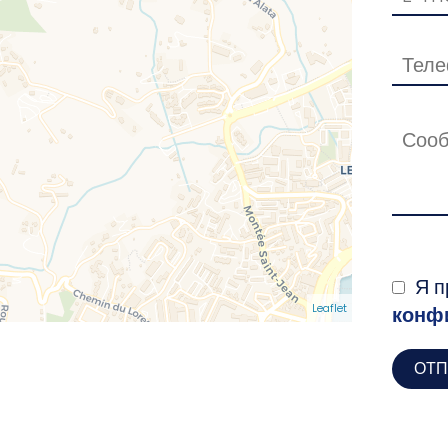
Я п
Leaflet
конф
ОТП