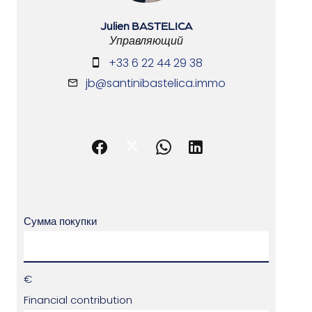
Julien BASTELICA
Управляющий
+33 6 22 44 29 38
jb@santinibastelica.immo
Сумма покупки
€
Financial contribution