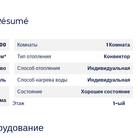
Résumé
00
Комнаты
1 Комната
 м²
Тип отопления
Конвектор
тво
Способ отопления
Индивидуальная
ель
Способ нагрева воды
Индивидуальная
Состояние
Хорошее состояние
ема
Этаж
1-ый
рудование