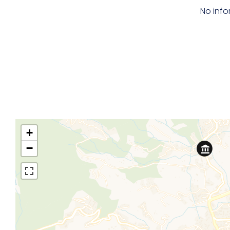
No info
+
−