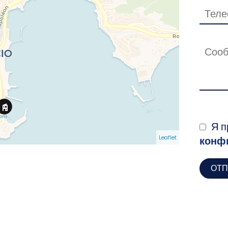
Я п
Leaflet
конф
ОТП