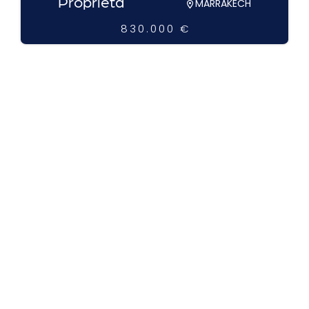
Proprietà
MARRAKECH
830.000 €