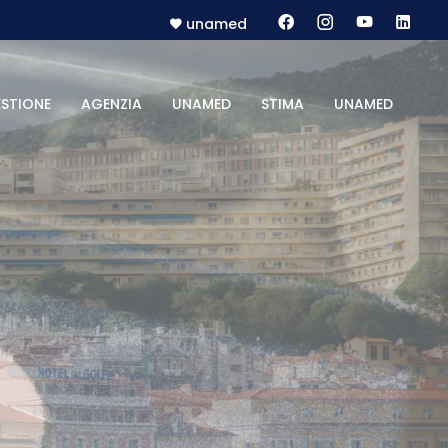
unamed
STIONE
AGENZIA
UNAMED
STIMA
UNAMED