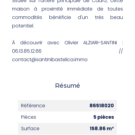
Située sur l'artère principale de Cauro, cette
maison à proximité immédiate de toutes
commodités bénéficie d'un très beau
potentiel.
À découvrir avec Olivier ALZIARI-SANTINI :
06.13.85.12.66 //
contact@santinibastelica.immo
Résumé
Référence
86518020
Pièces
5 pièces
Surface
158.86 m²