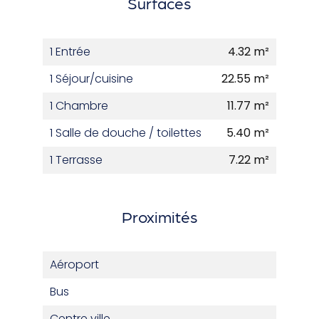
Surfaces
1 Entrée
4.32 m²
1 Séjour/cuisine
22.55 m²
1 Chambre
11.77 m²
1 Salle de douche / toilettes
5.40 m²
1 Terrasse
7.22 m²
Proximités
Aéroport
Bus
Centre ville