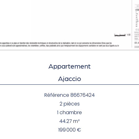
Appartement
Ajaccio
Référence
86676424
2 pièces
1 chambre
44.27
m²
199 000 €