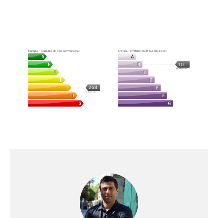
Energía - Consumo de tipo convencional
Energía - Evaluación de las emisiones
10
kg CO2/m².año
268
kWh/m².año