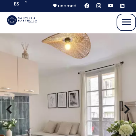
ES
unamed