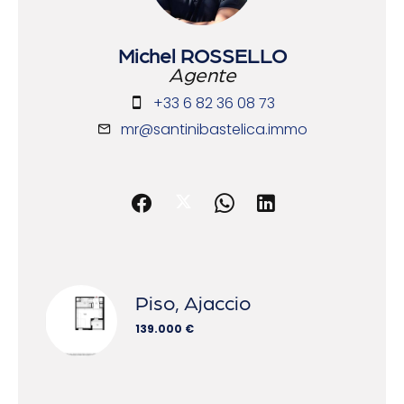
Michel ROSSELLO
Agente
+33 6 82 36 08 73
mr@santinibastelica.immo
Piso, Ajaccio
139.000 €