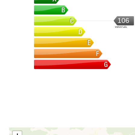
106
kWh/m².año