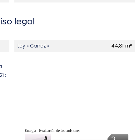
iso legal
Ley « Carrez »
44,81 m²
a
1 :
Energía - Evaluación de las emisiones
3