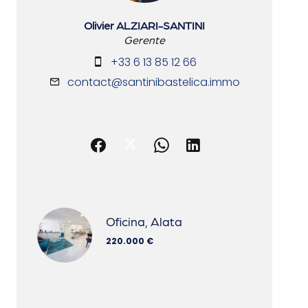
Olivier ALZIARI-SANTINI
Gerente
+33 6 13 85 12 66
contact@santinibastelica.immo
Oficina, Alata
220.000 €