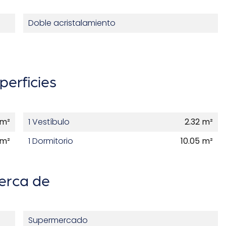
Doble acristalamiento
perficies
 m²
1 Vestíbulo
2.32 m²
 m²
1 Dormitorio
10.05 m²
erca de
Supermercado