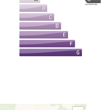
kg CO2/m².año