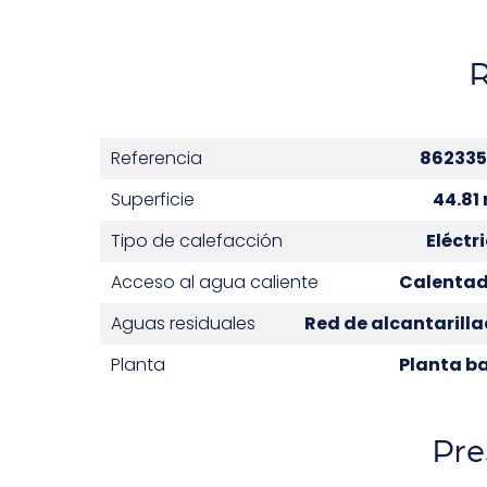
Referencia
862335
Superficie
44.81
Tipo de calefacción
Eléctr
Acceso al agua caliente
Calentad
Aguas residuales
Red de alcantarill
Planta
Planta b
Pre