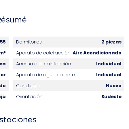
Résumé
55
Dormitorios
2 piezas
 m²
Aparato de calefacción
Aire Acondicionado
ica
Acceso a la calefacción
Individual
or
Aparato de agua caliente
Individual
ado
Condición
Nuevo
aja
Orientación
Sudeste
staciones