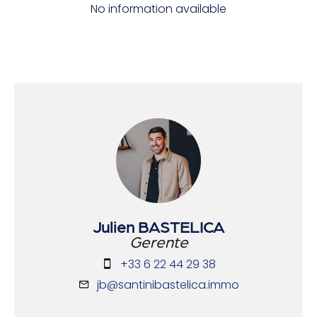
No information available
Julien BASTELICA
Gerente
+33 6 22 44 29 38
jb@santinibastelica.immo