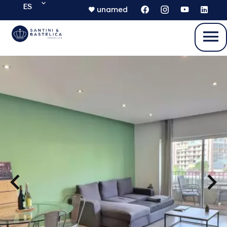
ES
unamed