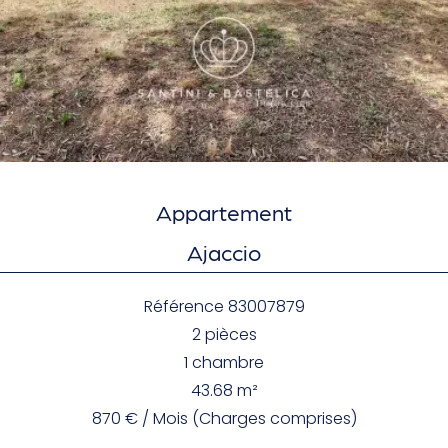
Appartement
Ajaccio
Référence
83007879
2 pièces
1 chambre
43.68
m²
870 € / Mois (Charges comprises)